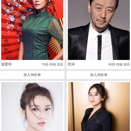
梁爱琪
郭涛
70后 内地 演员
60后 内地 演员
加入询价单
加入询价单