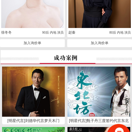
徐冬冬
赵秦
90后 内地 演员
80后 内地 演员
加入询价单
加入询价单
[明星代言]刘德华代言梦天木门
[明星代言]甄子丹三度签约代言东北
坊白酒