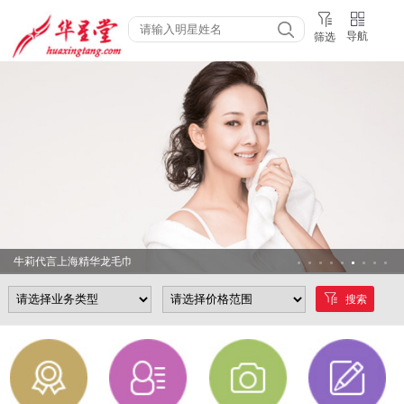
导航
筛选
牛莉代言上海精华龙毛巾
搜索