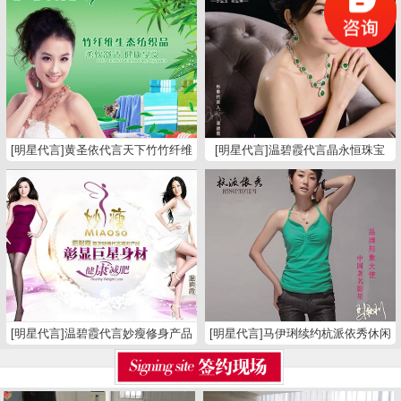
[明星代言]黄圣依代言天下竹竹纤维
[明星代言]温碧霞代言晶永恒珠宝
纺织品
[明星代言]温碧霞代言妙瘦修身产品
[明星代言]马伊琍续约杭派依秀休闲
裤