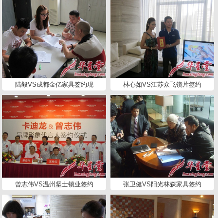
陆毅VS成都金亿家具签约现
林心如VS江苏众飞镜片签约
曾志伟VS温州坚士锁业签约
张卫健VS阳光林森家具签约