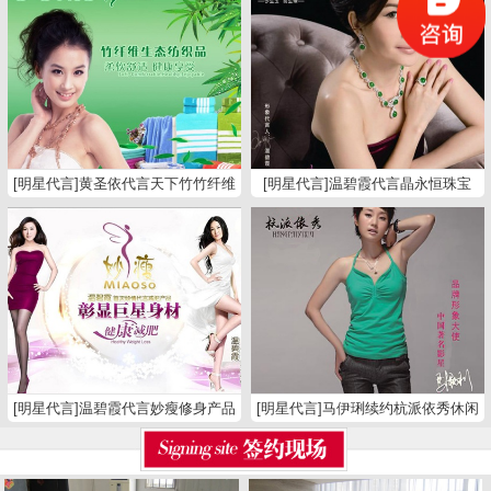
[明星代言]黄圣依代言天下竹竹纤维
[明星代言]温碧霞代言晶永恒珠宝
纺织品
[明星代言]温碧霞代言妙瘦修身产品
[明星代言]马伊琍续约杭派依秀休闲
裤