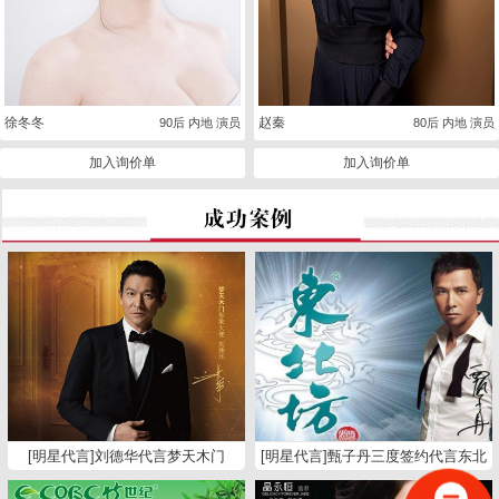
徐冬冬
赵秦
90后 内地 演员
80后 内地 演员
加入询价单
加入询价单
[明星代言]刘德华代言梦天木门
[明星代言]甄子丹三度签约代言东北
坊白酒