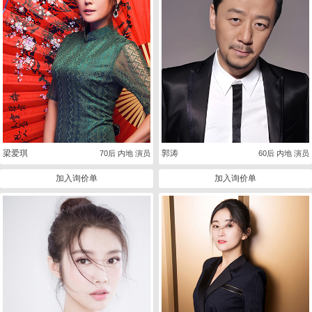
梁爱琪
郭涛
70后 内地 演员
60后 内地 演员
加入询价单
加入询价单