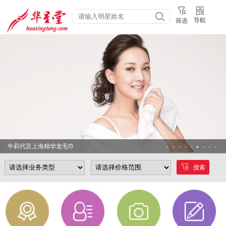
导航
筛选
牛莉代言上海精华龙毛巾
搜索