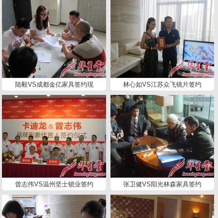
陆毅VS成都金亿家具签约现
林心如VS江苏众飞镜片签约
曾志伟VS温州坚士锁业签约
张卫健VS阳光林森家具签约