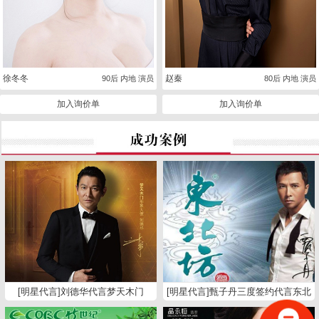
徐冬冬
赵秦
90后 内地 演员
80后 内地 演员
加入询价单
加入询价单
[明星代言]刘德华代言梦天木门
[明星代言]甄子丹三度签约代言东北
坊白酒