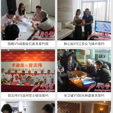
陆毅VS成都金亿家具签约现
林心如VS江苏众飞镜片签约
曾志伟VS温州坚士锁业签约
张卫健VS阳光林森家具签约