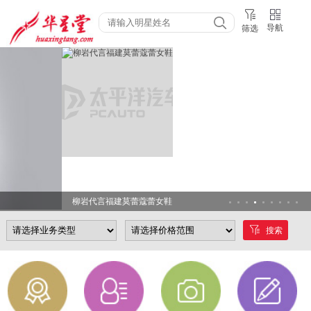
导航
筛选
柳岩代言福建莫蕾蔻蕾女鞋
搜索