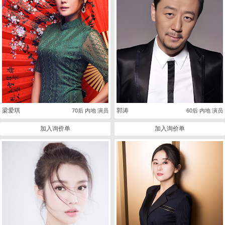
梁爱琪
郭涛
70后 内地 演员
60后 内地 演员
加入询价单
加入询价单