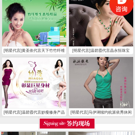
[明星代言]黄圣依代言天下竹竹纤维
[明星代言]温碧霞代言晶永恒珠宝
纺织品
[明星代言]温碧霞代言妙瘦修身产品
[明星代言]马伊琍续约杭派依秀休闲
裤