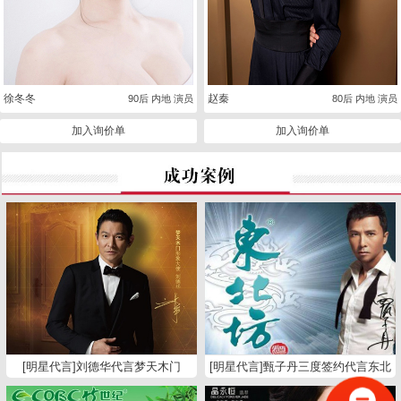
徐冬冬
赵秦
90后 内地 演员
80后 内地 演员
加入询价单
加入询价单
[明星代言]刘德华代言梦天木门
[明星代言]甄子丹三度签约代言东北
坊白酒