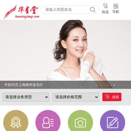
导航
筛选
牛莉代言上海精华龙毛巾
搜索