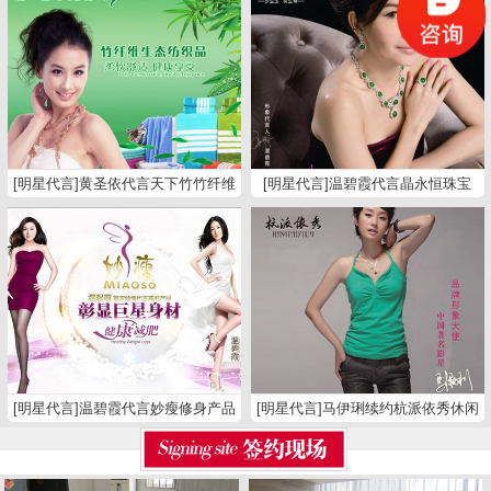
[明星代言]黄圣依代言天下竹竹纤维
[明星代言]温碧霞代言晶永恒珠宝
纺织品
[明星代言]温碧霞代言妙瘦修身产品
[明星代言]马伊琍续约杭派依秀休闲
裤