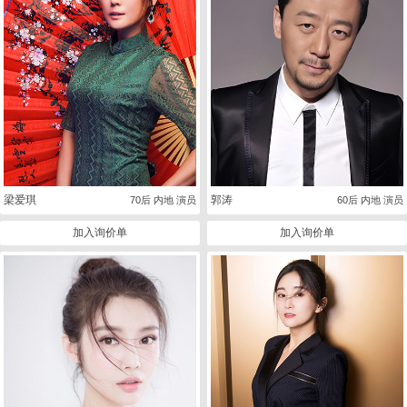
梁爱琪
郭涛
70后 内地 演员
60后 内地 演员
加入询价单
加入询价单