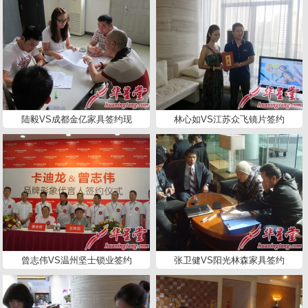
陆毅VS成都金亿家具签约现
林心如VS江苏众飞镜片签约
曾志伟VS温州坚士锁业签约
张卫健VS阳光林森家具签约